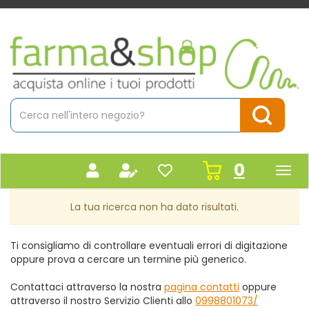
Passa
al
contenuto
Farmacia
principale
Massaro
Cerca
Prodotto
Cerca Pr
prodot
0
inseriti
La tua ricerca non ha dato risultati.
Ti consigliamo di controllare eventuali errori di digitazione
oppure prova a cercare un termine più generico.
Contattaci attraverso la nostra
pagina contatti
oppure
attraverso il nostro Servizio Clienti allo
0998801073/