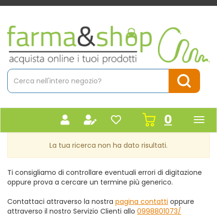
Passa
al
contenuto
Farmacia
principale
Massaro
Cerca
Prodotto
Cerca Pr
prodot
0
inseriti
La tua ricerca non ha dato risultati.
Ti consigliamo di controllare eventuali errori di digitazione
oppure prova a cercare un termine più generico.
Contattaci attraverso la nostra
pagina contatti
oppure
attraverso il nostro Servizio Clienti allo
0998801073/