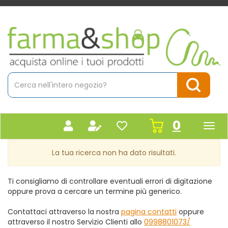
Passa
al
contenuto
Farmacia
principale
Massaro
Cerca
Prodotto
Cerca Pr
prodot
0
inseriti
La tua ricerca non ha dato risultati.
Ti consigliamo di controllare eventuali errori di digitazione
oppure prova a cercare un termine più generico.
Contattaci attraverso la nostra
pagina contatti
oppure
attraverso il nostro Servizio Clienti allo
0998801073/