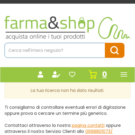
Passa
al
contenuto
Farmacia
principale
Massaro
Cerca
Prodotto
Cerca Pr
prodot
0
inseriti
La tua ricerca non ha dato risultati.
Ti consigliamo di controllare eventuali errori di digitazione
oppure prova a cercare un termine più generico.
Contattaci attraverso la nostra
pagina contatti
oppure
attraverso il nostro Servizio Clienti allo
0998801073/