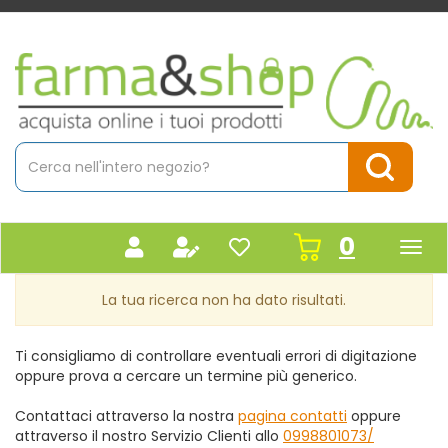
Passa
al
contenuto
Farmacia
principale
Massaro
Cerca
Prodotto
Cerca Pr
prodot
0
inseriti
La tua ricerca non ha dato risultati.
Ti consigliamo di controllare eventuali errori di digitazione
oppure prova a cercare un termine più generico.
Contattaci attraverso la nostra
pagina contatti
oppure
attraverso il nostro Servizio Clienti allo
0998801073/