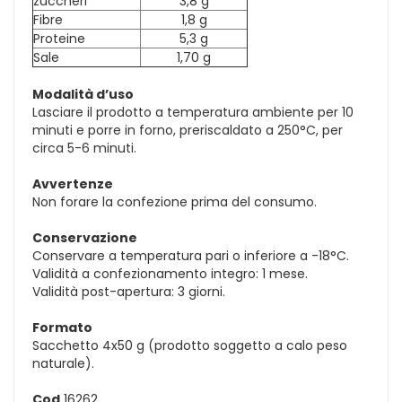
zuccheri
3,8 g
Fibre
1,8 g
Proteine
5,3 g
Sale
1,70 g
Modalità d’uso
Lasciare il prodotto a temperatura ambiente per 10
minuti e porre in forno, preriscaldato a 250°C, per
circa 5-6 minuti.
Avvertenze
Non forare la confezione prima del consumo.
Conservazione
Conservare a temperatura pari o inferiore a -18°C.
Validità a confezionamento integro: 1 mese.
Validità post-apertura: 3 giorni.
Formato
Sacchetto 4x50 g (prodotto soggetto a calo peso
naturale).
Cod.
16262