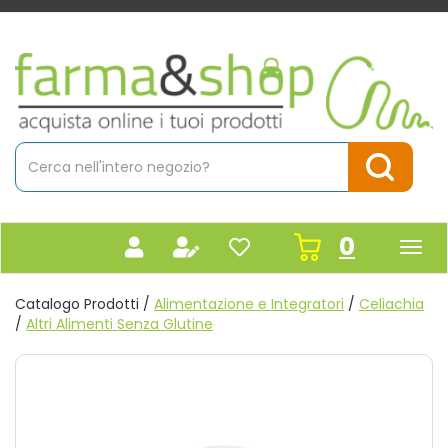
Passa
al
contenuto
Farmacia
principale
Massaro
Cerca
Prodotto
Cerca Pr
prodot
0
inseriti
Catalogo Prodotti /
Alimentazione e Integratori
/
Celiachia
/
Altri Alimenti Senza Glutine