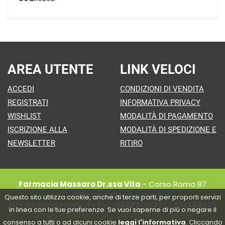
AREA UTENTE
LINK VELOCI
ACCEDI
CONDIZIONI DI VENDITA
REGISTRATI
INFORMATIVA PRIVACY
WISHLIST
MODALITÀ DI PAGAMENTO
ISCRIZIONE ALLA
MODALITÀ DI SPEDIZIONE E
NEWSLETTER
RITIRO
Farmacia Massaro Dr.ssa Vita
- Corso Roma 87
74016 Massafra (Taranto)
Questo sito utilizza cookie, anche di terze parti, per proporti servizi
info@farmaeshop.it
|
Tel.: 0998801073/ 3341480249
in linea con le tue preferenze. Se vuoi saperne di più o negare il
| P.Iva: 02381550736 | Numero R.E.A.: 141819
consenso a tutti o ad alcuni cookie
leggi l'informativa
. Cliccando