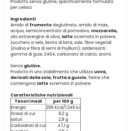
Prodotto senza glutine, specificamente formulato
per celiaci.
Ingredienti
Amido di
frumento
deglutinato, amido di mais,
acqua, semiconcentrato di pomodoro,
mozzarella,
olio extravergine di oliva,
latte
scremato in polvere,
zucchero a velo, lievito di birra, sale, fibre vegetali
(inulina e fibra di semi di Psyllium); addensanti:
gomma di guar, E464, carbonato di calcio, aromi.
Senza
glutine.
Prodotto in uno stabilimento che utilizza
uova,
derivati della soia, frutta a guscio
, farine che
contengono
latte
scremato in polvere.
Caratteristiche nutrizionali
Tenori medi
per 100 g
Energia
296 Kcal/1.246 kJ
Grassi di cui
9,2 g
saturi
2,8 g
Carboidrati di cui
47,1 g