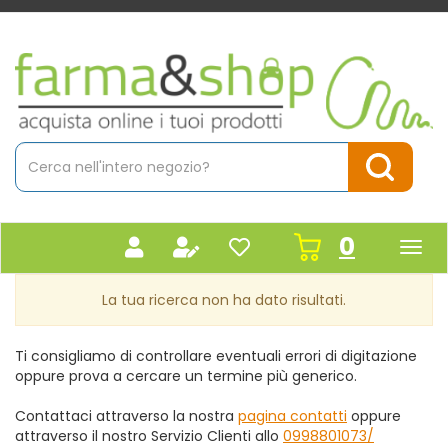
Passa
al
contenuto
Farmacia
principale
Massaro
Cerca
Prodotto
Cerca Pr
prodot
0
inseriti
La tua ricerca non ha dato risultati.
Ti consigliamo di controllare eventuali errori di digitazione
oppure prova a cercare un termine più generico.
Contattaci attraverso la nostra
pagina contatti
oppure
attraverso il nostro Servizio Clienti allo
0998801073/