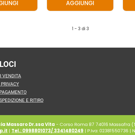
GIUNGI
AGGIUNGI
AGGIUNGI ZEROGLU
AGGIUNGI ZEROGL
FOCACCIA
FOCACCIA
PR
SALAME
1 - 3 di 3
COTTO
300G AL
300G AL
CARRELLO
CARRELLO
LOCI
I VENDITA
 PRIVACY
 PAGAMENTO
SPEDIZIONE E RITIRO
a Massaro Dr.ssa Vita
- Corso Roma 87 74016 Massafra (
.it
|
Tel.: 0998801073/ 3341480249
| P.Iva: 02381550736 | N