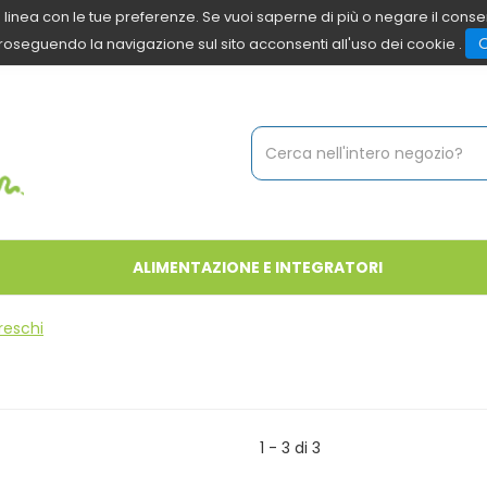
 in linea con le tue preferenze. Se vuoi saperne di più o negare il cons
roseguendo la navigazione sul sito acconsenti all'uso dei cookie .
Cerca
Prodotto
ALIMENTAZIONE E INTEGRATORI
reschi
1 - 3 di 3