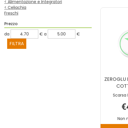
<
Alimentazione e Integratori
<
Celiachia
Freschi
Prezzo
filtra
filtra
da
€
a
€
da
a
ZEROGLU 
COT
Scarsa 
€
Non 