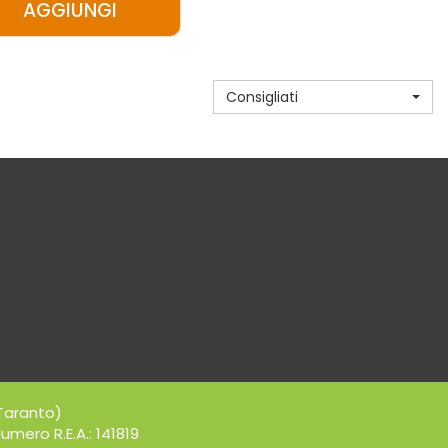
AGGIUNGI
U
AGGIUNGI ZEROGLU
PIADINA
4PEZZI
Consigliati
50G AL
CARRELLO
Taranto)
umero R.E.A.: 141819