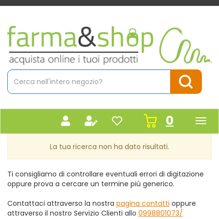
Passa
al
contenuto
Farmacia
principale
Massaro
Cerca
Prodotto
Cerca Pr
prodot
0
inseriti
La tua ricerca non ha dato risultati.
Ti consigliamo di controllare eventuali errori di digitazione
oppure prova a cercare un termine più generico.
Contattaci attraverso la nostra
pagina contatti
oppure
attraverso il nostro Servizio Clienti allo
0998801073/