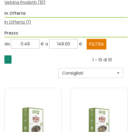
Vetrina Prodotti
(10)
In Offerta
In Offerta
(1)
Prezzo
filtra
filtra
da
€
a
€
da
a
1
1 - 10 di 10
Consigliati