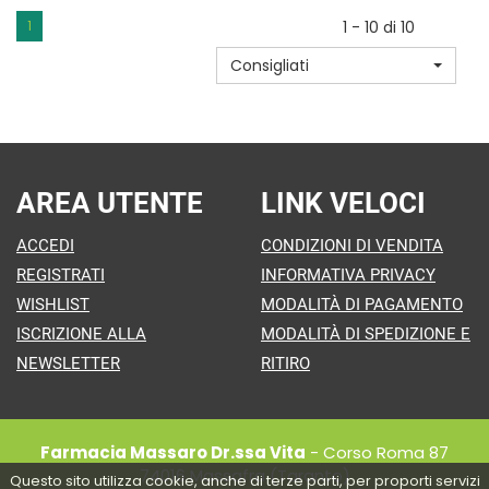
RISO
RISO
1
1 - 10 di 10
INTEGR AL
INTEG AL
Consigliati
CARRELLO
CARRELLO
AREA UTENTE
LINK VELOCI
ACCEDI
CONDIZIONI DI VENDITA
REGISTRATI
INFORMATIVA PRIVACY
WISHLIST
MODALITÀ DI PAGAMENTO
ISCRIZIONE ALLA
MODALITÀ DI SPEDIZIONE E
NEWSLETTER
RITIRO
Farmacia Massaro Dr.ssa Vita
- Corso Roma 87
74016 Massafra (Taranto)
Questo sito utilizza cookie, anche di terze parti, per proporti servizi