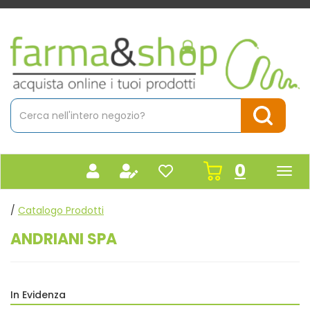
Passa
al
contenuto
Farmacia
principale
Massaro
Cerca
Prodotto
Cerca Pr
prodot
0
inseriti
/
Catalogo Prodotti
ANDRIANI SPA
In Evidenza