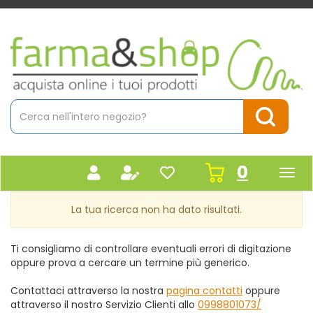
Passa
al
contenuto
Farmacia
principale
Massaro
Cerca
Prodotto
Cerca Pr
prodot
0
inseriti
La tua ricerca non ha dato risultati.
Ti consigliamo di controllare eventuali errori di digitazione
oppure prova a cercare un termine più generico.
Contattaci attraverso la nostra
pagina contatti
oppure
attraverso il nostro Servizio Clienti allo
0998801073/