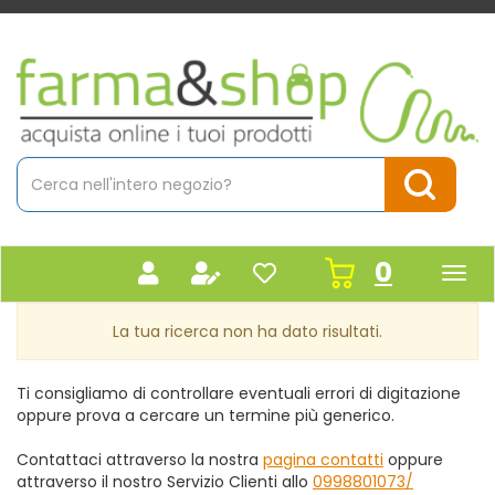
Passa
al
contenuto
Farmacia
principale
Massaro
Cerca
Prodotto
Cerca Pr
prodot
0
inseriti
La tua ricerca non ha dato risultati.
Ti consigliamo di controllare eventuali errori di digitazione
oppure prova a cercare un termine più generico.
Contattaci attraverso la nostra
pagina contatti
oppure
attraverso il nostro Servizio Clienti allo
0998801073/