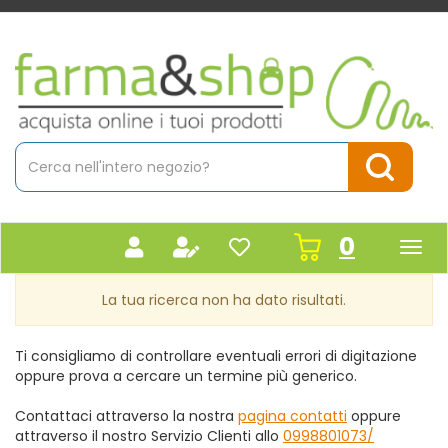
Passa
al
contenuto
Farmacia
principale
Massaro
Cerca
Prodotto
Cerca Pr
prodot
0
inseriti
La tua ricerca non ha dato risultati.
Ti consigliamo di controllare eventuali errori di digitazione
oppure prova a cercare un termine più generico.
Contattaci attraverso la nostra
pagina contatti
oppure
attraverso il nostro Servizio Clienti allo
0998801073/