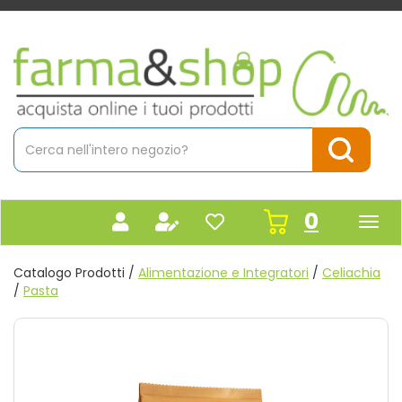
Passa
al
contenuto
Farmacia
principale
Massaro
Cerca
Prodotto
Cerca Pr
prodot
0
inseriti
Catalogo Prodotti /
Alimentazione e Integratori
/
Celiachia
/
Pasta