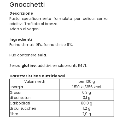
Gnocchetti
Descrizione
Pasta specificamente formulata per celiaci senza
additivi. Trafilata al bronzo.
Adatto ai vegani.
Ingredienti
Farina di mais 91%, farina di riso 9%.
Può contenere
soia
.
Senza
glutine
, additivi, emulsionanti, E471.
Caratteristiche nutrizionali
Valori medi
per 100 g
Energia
1.510 kJ/356 kcal
Grassi
0,3 g
di cui saturi
0,1 g
Carboidrati
80,0 g
di cui zuccheri
1,2 g
Fibre
2,9 g