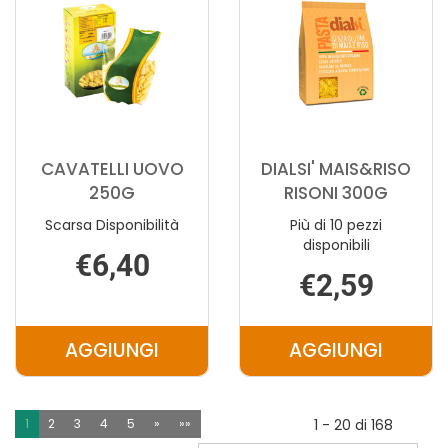
CARRELLO
CAVATELLI UOVO
DIALSI' MAIS&RISO
250G
RISONI 300G
Scarsa Disponibilità
Più di 10 pezzi
disponibili
€6,40
€2,59
AGGIUNGI
AGGIUNGI
AGGIUNGI CAVATELLI
AGGIUNGI D
UOVO
MAIS&RISO
250G AL
RISONI
1
2
3
4
5
»
»»
1 - 20 di 168
CARRELLO
300G AL