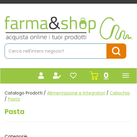
Passa
al
contenuto
Farmacia
principale
Massaro
Cerca
Prodotto
Cerca Pr
prodot
0
inseriti
Catalogo Prodotti /
Alimentazione e Integratori
/
Celiachia
/
Pasta
Pasta
Categorie