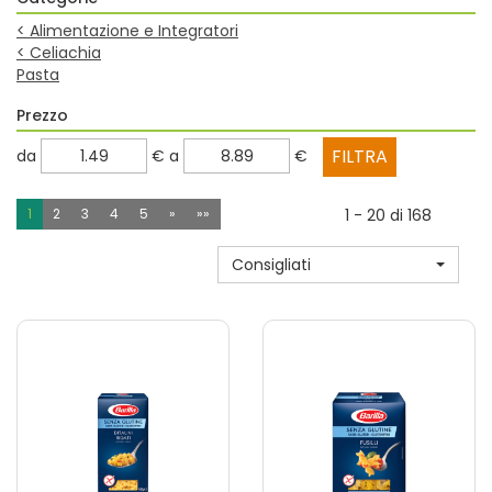
<
Alimentazione e Integratori
<
Celiachia
Pasta
Prezzo
filtra
filtra
da
€
a
€
da
a
1
2
3
4
5
»
»»
1 - 20 di 168
Consigliati