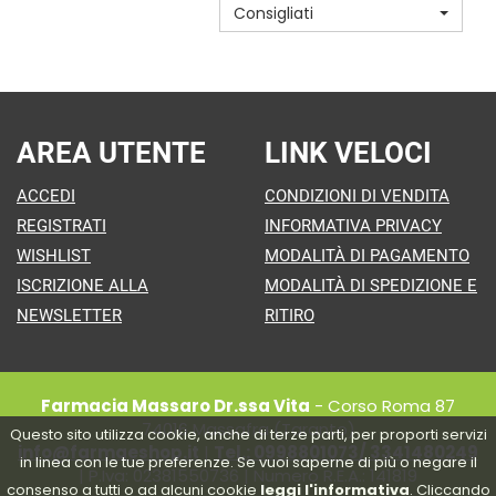
Consigliati
CARRELLO
AREA UTENTE
LINK VELOCI
ACCEDI
CONDIZIONI DI VENDITA
REGISTRATI
INFORMATIVA PRIVACY
WISHLIST
MODALITÀ DI PAGAMENTO
ISCRIZIONE ALLA
MODALITÀ DI SPEDIZIONE E
NEWSLETTER
RITIRO
Farmacia Massaro Dr.ssa Vita
- Corso Roma 87
74016 Massafra (Taranto)
Questo sito utilizza cookie, anche di terze parti, per proporti servizi
info@farmaeshop.it
|
Tel.: 0998801073/ 3341480249
in linea con le tue preferenze. Se vuoi saperne di più o negare il
| P.Iva: 02381550736 | Numero R.E.A.: 141819
consenso a tutti o ad alcuni cookie
leggi l'informativa
. Cliccando