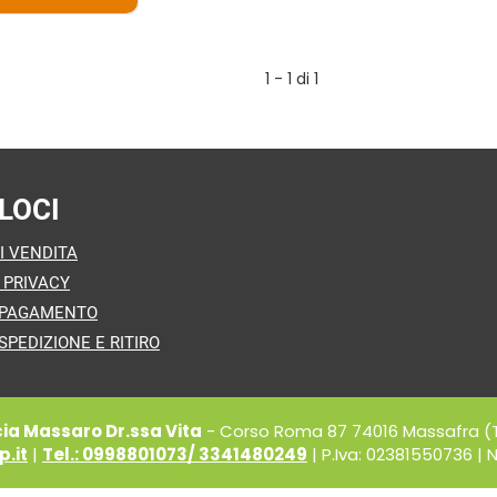
AGGIUNGI ANTILIP
20CPR AL
CARRELLO
1 - 1 di 1
LOCI
I VENDITA
 PRIVACY
 PAGAMENTO
SPEDIZIONE E RITIRO
a Massaro Dr.ssa Vita
- Corso Roma 87 74016 Massafra (
.it
|
Tel.: 0998801073/ 3341480249
| P.Iva: 02381550736 | N