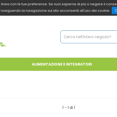
 in linea con le tue preferenze. Se vuoi saperne di più o negare il cons
roseguendo la navigazione sul sito acconsenti all'uso dei cookie .
Cerca
Prodotto
ALIMENTAZIONE E INTEGRATORI
1 - 1 di 1