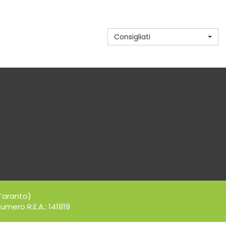
Consigliati
Taranto)
umero R.E.A.: 141819