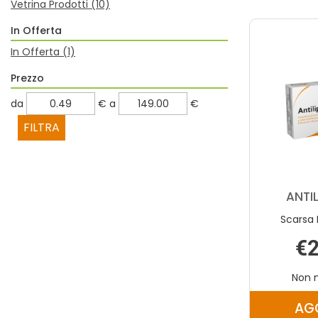
Vetrina Prodotti
(10)
In Offerta
In Offerta
(1)
Prezzo
filtra
filtra
da
€
a
€
da
a
ANTI
Scarsa 
€2
Non 
AG