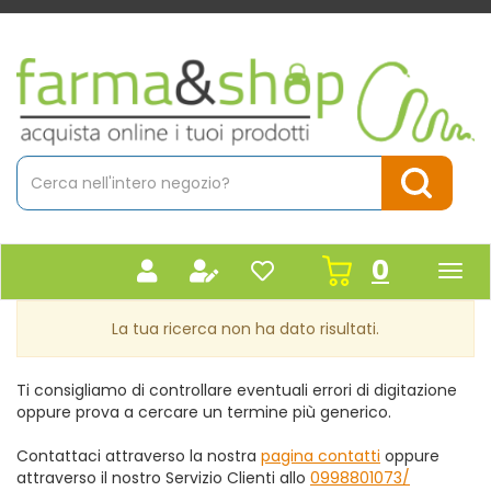
Passa
al
contenuto
Farmacia
principale
Massaro
Cerca
Prodotto
Cerca Pr
prodot
0
inseriti
La tua ricerca non ha dato risultati.
Ti consigliamo di controllare eventuali errori di digitazione
oppure prova a cercare un termine più generico.
Contattaci attraverso la nostra
pagina contatti
oppure
attraverso il nostro Servizio Clienti allo
0998801073/