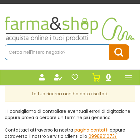
Passa
al
contenuto
Farmacia
principale
Massaro
Cerca
Prodotto
Cerca Pr
prodot
0
inseriti
La tua ricerca non ha dato risultati.
Ti consigliamo di controllare eventuali errori di digitazione
oppure prova a cercare un termine più generico.
Contattaci attraverso la nostra
pagina contatti
oppure
attraverso il nostro Servizio Clienti allo
0998801073/