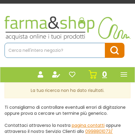
Passa
al
contenuto
Farmacia
principale
Massaro
Cerca
Prodotto
Cerca Pr
prodot
0
inseriti
La tua ricerca non ha dato risultati.
Ti consigliamo di controllare eventuali errori di digitazione
oppure prova a cercare un termine più generico.
Contattaci attraverso la nostra
pagina contatti
oppure
attraverso il nostro Servizio Clienti allo
0998801073/