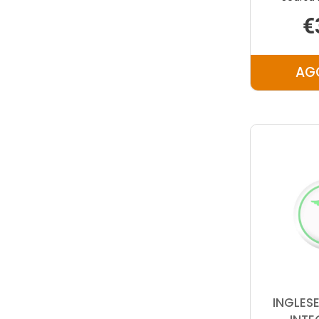
€
AG
INGLESE