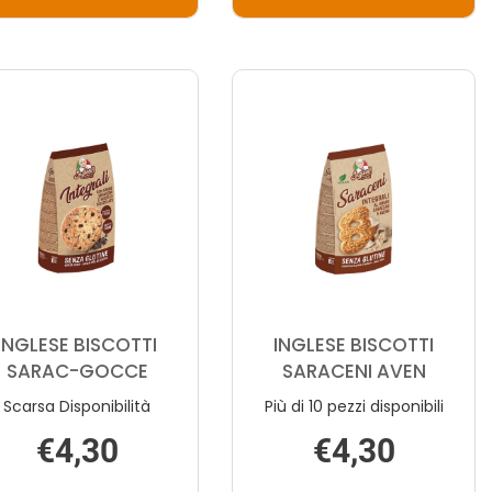
AGGIUNGI INGLESE
AGGIUNGI IN
BISCOTTI
BISCOTTI
INTEGR
QUADRI
GRANO AL
GTT
CARRELLO
CI AL
CARRELLO
INGLESE BISCOTTI
INGLESE BISCOTTI
SARAC-GOCCE
SARACENI AVEN
Scarsa Disponibilità
Più di 10 pezzi disponibili
€4,30
€4,30