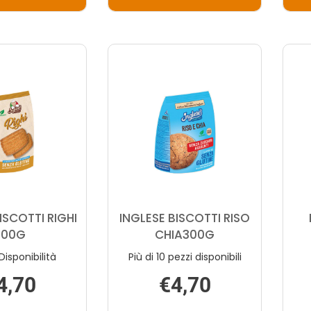
AGGIUNGI CIUFY
AGGIUNGI INGLESE
CIOK
BISCOTTI
5X37G AL
CUOR
CARRELLO
SARACENO AL
CARRELLO
ISCOTTI RIGHI
INGLESE BISCOTTI RISO
300G
CHIA300G
Disponibilità
Più di 10 pezzi disponibili
4,70
€4,70