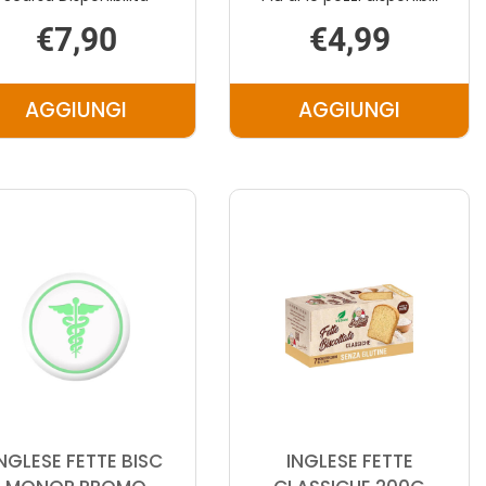
€7,90
€4,99
AGGIUNGI
AGGIUNGI
AGGIUNGI INGLESE
AGGIUNGI IN
FETTE
FETTE
BISC
BISC
CLASS
INTEGR
SCORT AL
LINO AL
CARRELLO
CARRELLO
NGLESE FETTE BISC
INGLESE FETTE