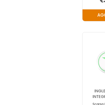
AG
INGL
INTEG
Scarsa 