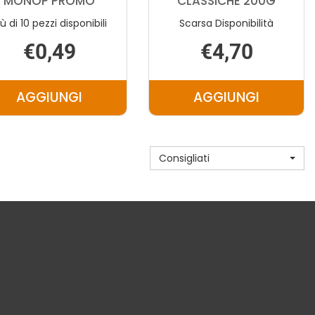
MONOP PROMO
CLASSICHE 200G
iù di 10 pezzi disponibili
Scarsa Disponibilità
€0,49
€4,70
AGGIUNGI
AGGIUNGI
AGGIUNGI INGLESE
AGGIUNGI IN
FETTE
FETTE
BISC
CLASSICHE
Consigliati
MONOP
200G AL
PROMO AL
CARRELLO
CARRELLO