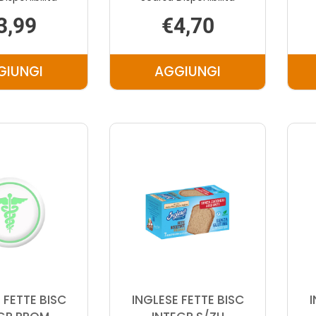
3,99
€4,70
GIUNGI
AGGIUNGI
AGGIUNGI INGLESE
AGGIUNGI INGLESE
DAISY
FETTE
INTEGRALE
BISC
160G AL
C/OLIO
CARRELLO
EXVE AL
CARRELLO
 FETTE BISC
INGLESE FETTE BISC
I