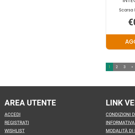
INTE
Scarsa 
€
AG
1
2
3
»
AREA UTENTE
LINK VE
ACCEDI
CONDIZIONI D
REGISTRATI
INFORMATIVA
WISHLIST
MODALITÀ DI