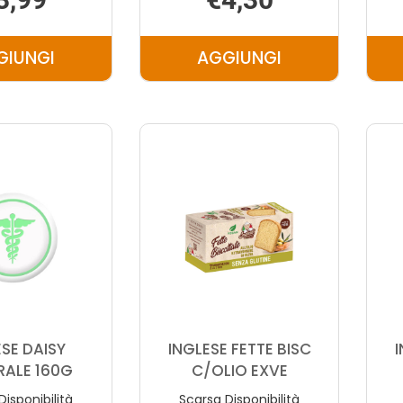
GIUNGI
AGGIUNGI
AGGIUNGI INGLESE
AGGIUNGI INGLESE
BISCOTTI
CANESTRELLI
SARACENI
300G AL
XMAS AL
CARRELLO
CARRELLO
ESE DAISY
INGLESE FETTE BISC
I
RALE 160G
C/OLIO EXVE
Disponibilità
Scarsa Disponibilità