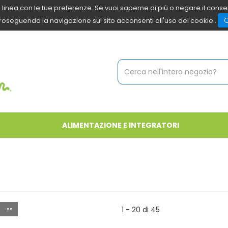
 in linea con le tue preferenze. Se vuoi saperne di più o negare il cons
roseguendo la navigazione sul sito acconsenti all'uso dei cookie .
Cerca
Prodotto
ALIMENTAZIONE E INTEGRATORI
»»
1 - 20 di 45