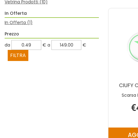
Vetrina Prodotti
(10)
In Offerta
In Offerta
(1)
Prezzo
filtra
filtra
da
€
a
€
da
a
CIUFY 
Scarsa 
€
AG