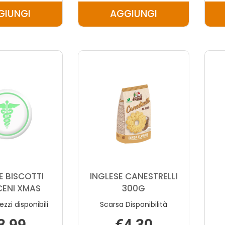
GIUNGI
AGGIUNGI
AGGIUNGI INGLESE
AGGIUNGI INGLESE
BISCOTTI
BISCOTTI
RIGHI
RISO
300G AL
CHIA300G AL
CARRELLO
CARRELLO
E BISCOTTI
INGLESE CANESTRELLI
ENI XMAS
300G
ezzi disponibili
Scarsa Disponibilità
3,99
€4,30