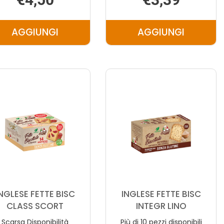
AGGIUNGI
AGGIUNGI
AGGIUNGI INGLESE
AGGIUNGI IN
CRUMIRI
CRUMIRI
GOCCE
GTT
300G AL
CIOC
CARRELLO
PROMO AL
CARRELLO
NGLESE FETTE BISC
INGLESE FETTE BISC
CLASS SCORT
INTEGR LINO
Scarsa Disponibilità
Più di 10 pezzi disponibili