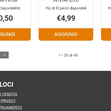
GR PROM
INTEGR S/ZU
Disponibilità
Più di 10 pezzi disponibili
P
0,50
€4,99
GIUNGI
AGGIUNGI
AGGIUNGI INGLESE
AGGIUNGI INGLESE
FETTE
FETTE
BISC
BISC
»»
1 - 20 di 45
INTEGR
INTEGR
PROM AL
S/ZU AL
CARRELLO
CARRELLO
LOCI
I VENDITA
 PRIVACY
 PAGAMENTO