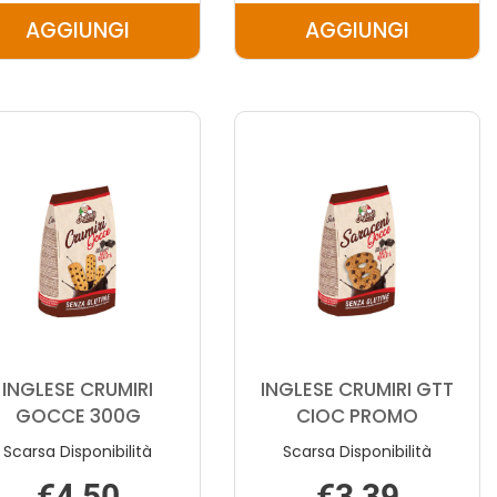
AGGIUNGI
AGGIUNGI
AGGIUNGI INGLESE
AGGIUNGI IN
BISCOTTI
BISCOTTI
SARAC-
SARACENI
GOCCE AL
AVEN AL
CARRELLO
CARRELLO
INGLESE CRUMIRI
INGLESE CRUMIRI GTT
GOCCE 300G
CIOC PROMO
Scarsa Disponibilità
Scarsa Disponibilità
€4,50
€3,39