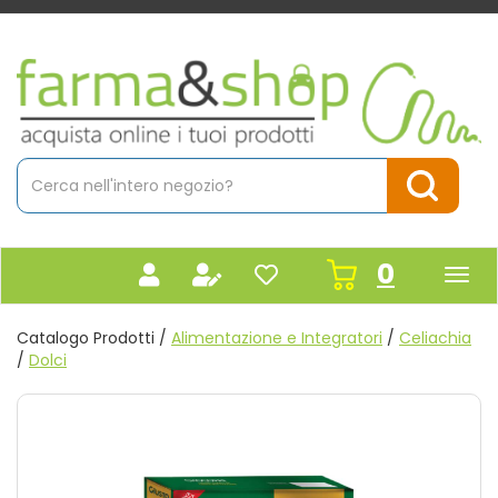
Passa
al
contenuto
Farmacia
principale
Massaro
Cerca
Prodotto
Cerca Pr
prodot
0
inseriti
Catalogo Prodotti /
Alimentazione e Integratori
/
Celiachia
/
Dolci