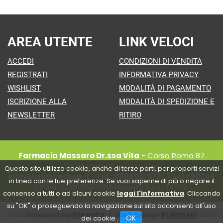
AREA UTENTE
LINK VELOCI
ACCEDI
CONDIZIONI DI VENDITA
REGISTRATI
INFORMATIVA PRIVACY
WISHLIST
MODALITÀ DI PAGAMENTO
ISCRIZIONE ALLA
MODALITÀ DI SPEDIZIONE E
NEWSLETTER
RITIRO
Farmacia Massaro Dr.ssa Vita
- Corso Roma 87
74016 Massafra (Taranto)
Questo sito utilizza cookie, anche di terze parti, per proporti servizi
info@farmaeshop.it
|
Tel.: 0998801073/ 3341480249
in linea con le tue preferenze. Se vuoi saperne di più o negare il
| P.Iva: 02381550736 | Numero R.E.A.: 141819
consenso a tutti o ad alcuni cookie
leggi l'informativa
. Cliccando
su "OK" o proseguendo la navigazione sul sito acconsenti all'uso
Powered by
Prenofa
Web Design
Fulcri srl
OK
dei cookie .