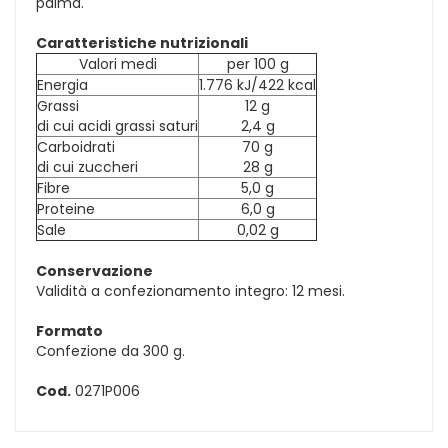
palma.
Caratteristiche nutrizionali
Valori medi
per 100 g
Energia
1.776 kJ/422 kcal
Grassi
12 g
di cui acidi grassi saturi
2,4 g
Carboidrati
70 g
di cui zuccheri
28 g
Fibre
5,0 g
Proteine
6,0 g
Sale
0,02 g
Conservazione
Validità a confezionamento integro: 12 mesi.
Formato
Confezione da 300 g.
Cod.
0271P006