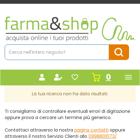
Passa
al
contenuto
Farmacia
principale
Massaro
Cerca
Prodotto
Cerca Pr
prodot
0
inseriti
La tua ricerca non ha dato risultati.
Ti consigliamo di controllare eventuali errori di digitazione
oppure prova a cercare un termine più generico.
Contattaci attraverso la nostra
pagina contatti
oppure
attraverso il nostro Servizio Clienti allo
0998801073/