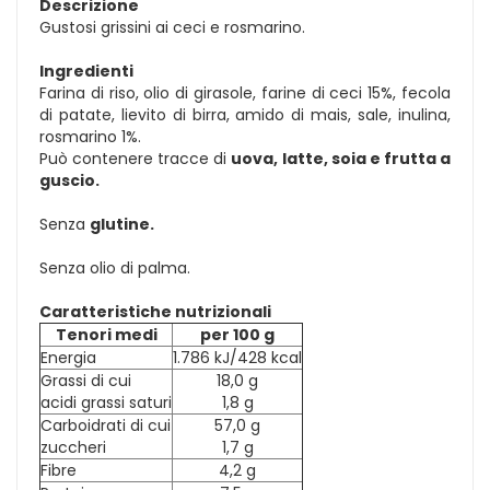
Descrizione
Gustosi grissini ai ceci e rosmarino.
Ingredienti
Farina di riso, olio di girasole, farine di ceci 15%, fecola
di patate, lievito di birra, amido di mais, sale, inulina,
rosmarino 1%.
Può contenere tracce di
uova, latte, soia e frutta a
guscio.
Senza
glutine.
Senza olio di palma.
Caratteristiche nutrizionali
Tenori medi
per 100 g
Energia
1.786 kJ/428 kcal
Grassi di cui
18,0 g
acidi grassi saturi
1,8 g
Carboidrati di cui
57,0 g
zuccheri
1,7 g
Fibre
4,2 g