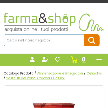
Passa
al
contenuto
Farmacia
principale
Massaro
Cerca
Prodotto
Cerca Pr
prodot
0
inseriti
Catalogo Prodotti /
Alimentazione e Integratori
/
Celiachia
/
Sostituti del Pane. Crackers Grissini