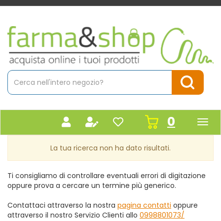
Passa
al
contenuto
Farmacia
principale
Massaro
Cerca
Prodotto
Cerca Pr
prodot
0
inseriti
La tua ricerca non ha dato risultati.
Ti consigliamo di controllare eventuali errori di digitazione
oppure prova a cercare un termine più generico.
Contattaci attraverso la nostra
pagina contatti
oppure
attraverso il nostro Servizio Clienti allo
0998801073/