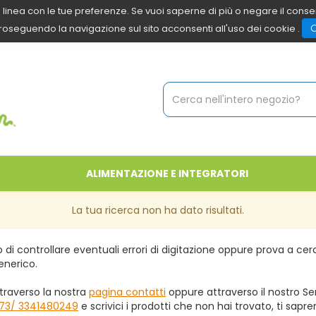
 in linea con le tue preferenze. Se vuoi saperne di più o negare il cons
roseguendo la navigazione sul sito acconsenti all'uso dei cookie .
Cerca
Prodotto
ALIMENTAZIONE E INTEGRATORI
La tua ricerca non ha dato risultati.
 di controllare eventuali errori di digitazione oppure prova a ce
enerico.
traverso la nostra
pagina contatti
oppure attraverso il nostro Ser
73/ 3341480249
e scrivici i prodotti che non hai trovato, ti sapr