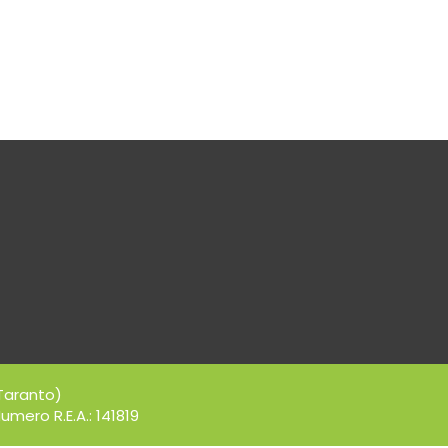
Taranto)
umero R.E.A.: 141819