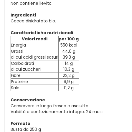
Non contiene lievito.
Ingredienti
Cocco disidratato bio.
Caratteristiche nutrizionali
Valori medi
per 100 g
Energia
550 kcal
Grassi
44,0 g
di cui acidi grassi saturi
39,3 g
Carboidrati
14 g
di cui zuccheri
10,3 g
Fibre
22,2 g
Proteine
9,9 g
Sale
0,2 g
Conservazione
Conservare in luogo fresco e asciutto.
Validità a confezionamento integro: 24 mesi.
Formato
Busta da 250 g