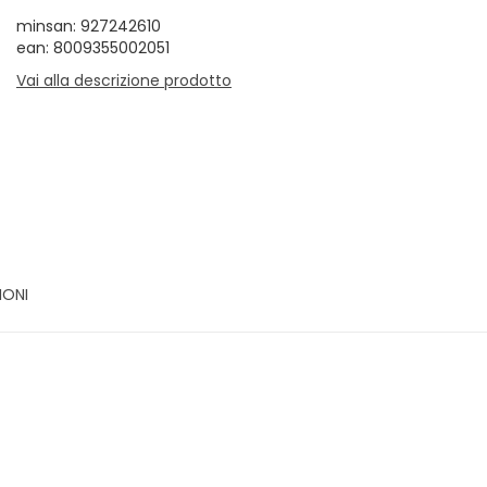
minsan: 927242610
ean: 8009355002051
Vai alla descrizione prodotto
IONI