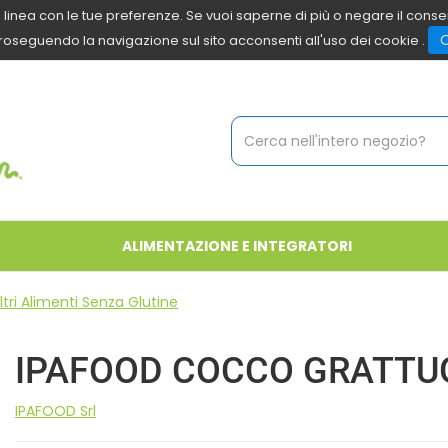
 in linea con le tue preferenze. Se vuoi saperne di più o negare il cons
roseguendo la navigazione sul sito acconsenti all'uso dei cookie .
Cerca
Prodotto
ALIMENTAZIONE E INTEGRATORI
ltri Alimenti Senza Glutine
IPAFOOD COCCO GRATTUG
IPAFOOD Srl