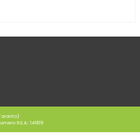
Taranto)
umero R.E.A.: 141819