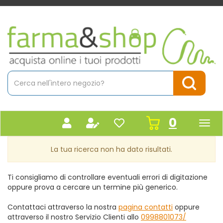
Passa
al
contenuto
Farmacia
principale
Massaro
Cerca
Prodotto
Cerca Pr
prodot
0
inseriti
La tua ricerca non ha dato risultati.
Ti consigliamo di controllare eventuali errori di digitazione
oppure prova a cercare un termine più generico.
Contattaci attraverso la nostra
pagina contatti
oppure
attraverso il nostro Servizio Clienti allo
0998801073/