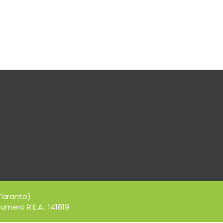
Taranto)
umero R.E.A.: 141819