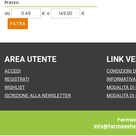
Prezzo
filtra
filtra
da
€
a
€
da
a
AREA UTENTE
LINK VE
ACCEDI
CONDIZIONI D
REGISTRATI
INFORMATIVA
WISHLIST
MODALITÀ DI
ISCRIZIONE ALLA NEWSLETTER
MODALITÀ DI 
Farmaci
info@farmaeshop