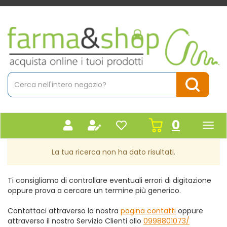
Passa
al
contenuto
Farmacia
principale
Massaro
Cerca
Prodotto
Cerca Pr
prodot
0
inseriti
La tua ricerca non ha dato risultati.
Ti consigliamo di controllare eventuali errori di digitazione
oppure prova a cercare un termine più generico.
Contattaci attraverso la nostra
pagina contatti
oppure
attraverso il nostro Servizio Clienti allo
0998801073/