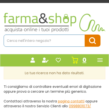
Passa
al
contenuto
Farmacia
principale
Massaro
Cerca
Prodotto
Cerca Pr
prodot
0
inseriti
La tua ricerca non ha dato risultati.
Ti consigliamo di controllare eventuali errori di digitazione
oppure prova a cercare un termine più generico.
Contattaci attraverso la nostra
pagina contatti
oppure
attraverso il nostro Servizio Clienti allo
0998801073/