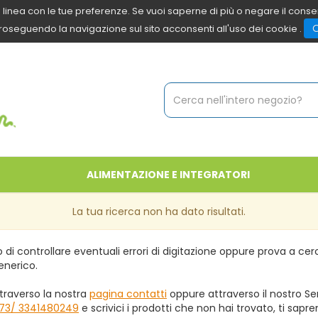
 in linea con le tue preferenze. Se vuoi saperne di più o negare il cons
roseguendo la navigazione sul sito acconsenti all'uso dei cookie .
Cerca
Prodotto
ALIMENTAZIONE E INTEGRATORI
La tua ricerca non ha dato risultati.
 di controllare eventuali errori di digitazione oppure prova a ce
enerico.
traverso la nostra
pagina contatti
oppure attraverso il nostro Ser
73/ 3341480249
e scrivici i prodotti che non hai trovato, ti sapr