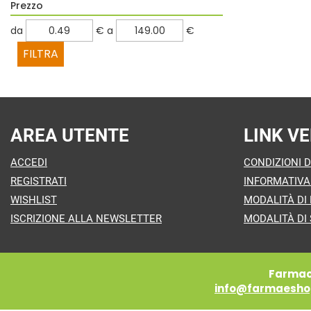
Prezzo
filtra
filtra
da
€
a
€
da
a
AREA UTENTE
LINK VE
ACCEDI
CONDIZIONI D
REGISTRATI
INFORMATIVA
WISHLIST
MODALITÀ DI
ISCRIZIONE ALLA NEWSLETTER
MODALITÀ DI 
Farmaci
info@farmaeshop