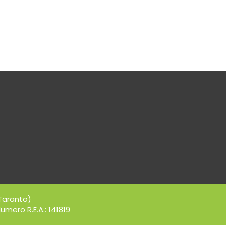
Taranto)
umero R.E.A.: 141819