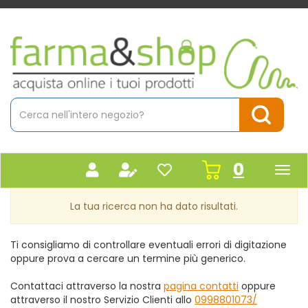
Passa
al
contenuto
Farmacia
principale
Massaro
Cerca
Prodotto
Cerca Pr
prodot
0
inseriti
La tua ricerca non ha dato risultati.
Ti consigliamo di controllare eventuali errori di digitazione
oppure prova a cercare un termine più generico.
Contattaci attraverso la nostra
pagina contatti
oppure
attraverso il nostro Servizio Clienti allo
0998801073/