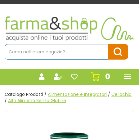
Passa
al
contenuto
Farmacia
principale
Massaro
Cerca
Prodotto
Cerca Pr
prodot
0
inseriti
Catalogo Prodotti /
Alimentazione e Integratori
/
Celiachia
/
Altri Alimenti Senza Glutine