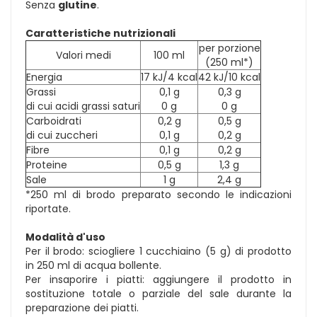
Senza
glutine
.
Caratteristiche nutrizionali
per porzione
Valori medi
100 ml
(250 ml*)
Energia
17 kJ/4 kcal
42 kJ/10 kcal
Grassi
0,1 g
0,3 g
di cui acidi grassi saturi
0 g
0 g
Carboidrati
0,2 g
0,5 g
di cui zuccheri
0,1 g
0,2 g
Fibre
0,1 g
0,2 g
Proteine
0,5 g
1,3 g
Sale
1 g
2,4 g
*250 ml di brodo preparato secondo le indicazioni
riportate.
Modalità d'uso
Per il brodo: sciogliere 1 cucchiaino (5 g) di prodotto
in 250 ml di acqua bollente.
Per insaporire i piatti: aggiungere il prodotto in
sostituzione totale o parziale del sale durante la
preparazione dei piatti.