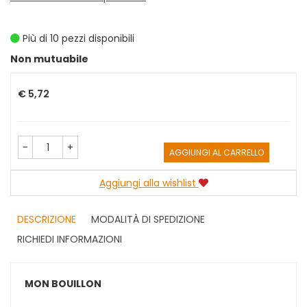
Più di 10 pezzi disponibili
Prezzo
Non mutuabile
€ 5,72
-
+
AGGIUNGI AL CARRELLO
Aggiungi alla wishlist
DESCRIZIONE
MODALITÀ DI SPEDIZIONE
RICHIEDI INFORMAZIONI
MON BOUILLON