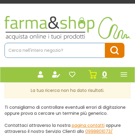
Passa
al
contenuto
Farmacia
principale
Massaro
Cerca
Prodotto
Cerca Pr
prodot
0
inseriti
La tua ricerca non ha dato risultati.
Ti consigliamo di controllare eventuali errori di digitazione
oppure prova a cercare un termine più generico.
Contattaci attraverso la nostra
pagina contatti
oppure
attraverso il nostro Servizio Clienti allo
0998801073/