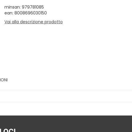
minsan: 979781085
ean: 8008696030150
Vai alla descrizione prodotto
IONI
LOCI