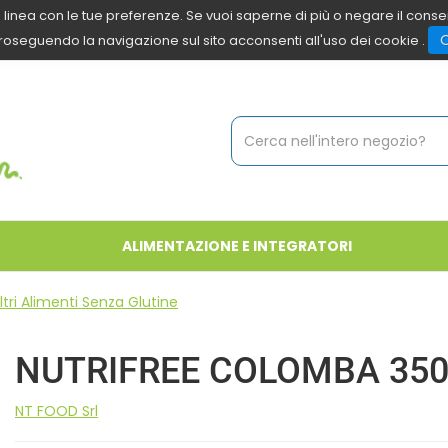
 in linea con le tue preferenze. Se vuoi saperne di più o negare il cons
roseguendo la navigazione sul sito acconsenti all'uso dei cookie .
Cerca
Prodotto
ALIMENTAZIONE E INTEGRATORI
ltri Alimenti Senza Glutine
NUTRIFREE COLOMBA 35
NT FOOD Srl