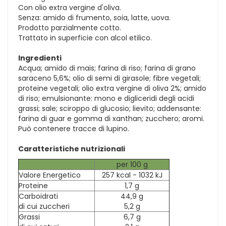
Con olio extra vergine d'oliva.
Senza: amido di frumento, soia, latte, uova.
Prodotto parzialmente cotto.
Trattato in superficie con alcol etilico.
Ingredienti
Acqua; amido di mais; farina di riso; farina di grano
saraceno 5,6%; olio di semi di girasole; fibre vegetali;
proteine vegetali; olio extra vergine di oliva 2%; amido
di riso; emulsionante: mono e digliceridi degli acidi
grassi; sale; sciroppo di glucosio; lievito; addensante:
farina di guar e gomma di xanthan; zucchero; aromi.
Può contenere tracce di lupino.
Caratteristiche nutrizionali
per 100 g
Valore Energetico
257 kcal - 1032 kJ
Proteine
1,7 g
Carboidrati
44,9 g
di cui zuccheri
5,2 g
Grassi
6,7 g