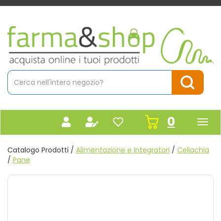
Passa
al
contenuto
Farmacia
principale
Massaro
Cerca
Prodotto
Cerca Pr
prodot
0
inseriti
Catalogo Prodotti /
Alimentazione e Integratori
/
Celiachia
/
Pane