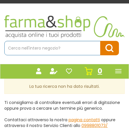
Passa
al
contenuto
Farmacia
principale
Massaro
Cerca
Prodotto
Cerca Pr
prodot
0
inseriti
La tua ricerca non ha dato risultati.
Ti consigliamo di controllare eventuali errori di digitazione
oppure prova a cercare un termine più generico.
Contattaci attraverso la nostra
pagina contatti
oppure
attraverso il nostro Servizio Clienti allo
0998801073/