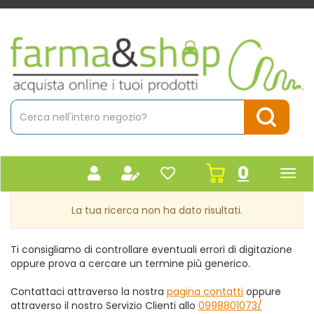
Passa
al
contenuto
Farmacia
principale
Massaro
Cerca
Prodotto
Cerca Pr
prodot
0
inseriti
La tua ricerca non ha dato risultati.
Ti consigliamo di controllare eventuali errori di digitazione
oppure prova a cercare un termine più generico.
Contattaci attraverso la nostra
pagina contatti
oppure
attraverso il nostro Servizio Clienti allo
0998801073/