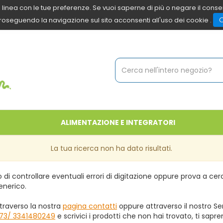
 in linea con le tue preferenze. Se vuoi saperne di più o negare il cons
roseguendo la navigazione sul sito acconsenti all'uso dei cookie .
Cerca
Prodotto
ALIMENTAZIONE E INTEGRATORI
La tua ricerca non ha dato risultati.
 di controllare eventuali errori di digitazione oppure prova a ce
enerico.
traverso la nostra
pagina contatti
oppure attraverso il nostro Ser
73/ 3341480249
e scrivici i prodotti che non hai trovato, ti sapr