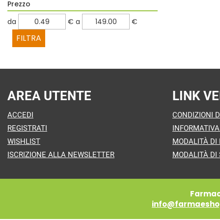
Prezzo
filtra
filtra
da
€
a
€
da
a
AREA UTENTE
LINK VE
ACCEDI
CONDIZIONI D
REGISTRATI
INFORMATIVA
WISHLIST
MODALITÀ DI
ISCRIZIONE ALLA NEWSLETTER
MODALITÀ DI 
Farmaci
info@farmaeshop