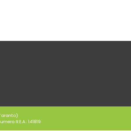
Taranto)
umero R.E.A.: 141819