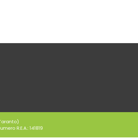
Taranto)
umero R.E.A.: 141819