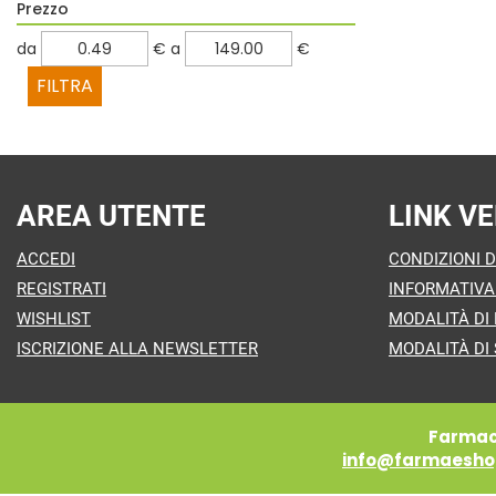
Prezzo
filtra
filtra
da
€
a
€
da
a
AREA UTENTE
LINK VE
ACCEDI
CONDIZIONI D
REGISTRATI
INFORMATIVA
WISHLIST
MODALITÀ DI
ISCRIZIONE ALLA NEWSLETTER
MODALITÀ DI 
Farmaci
info@farmaeshop