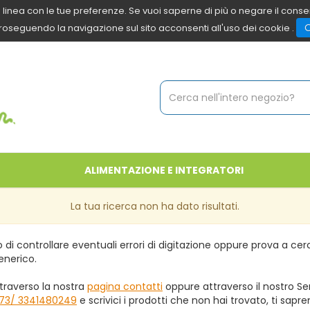
 in linea con le tue preferenze. Se vuoi saperne di più o negare il cons
roseguendo la navigazione sul sito acconsenti all'uso dei cookie .
Cerca
Prodotto
ALIMENTAZIONE E INTEGRATORI
La tua ricerca non ha dato risultati.
 di controllare eventuali errori di digitazione oppure prova a ce
enerico.
traverso la nostra
pagina contatti
oppure attraverso il nostro Ser
73/ 3341480249
e scrivici i prodotti che non hai trovato, ti sapr