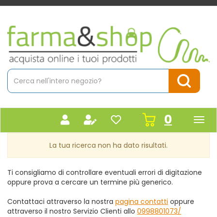
Passa
al
contenuto
Farmacia
principale
Massaro
Cerca
Prodotto
Cerca Pr
prodot
0
inseriti
La tua ricerca non ha dato risultati.
Ti consigliamo di controllare eventuali errori di digitazione
oppure prova a cercare un termine più generico.
Contattaci attraverso la nostra
pagina contatti
oppure
attraverso il nostro Servizio Clienti allo
0998801073/