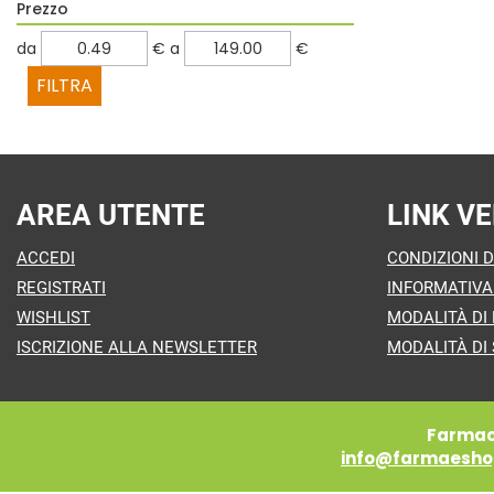
Prezzo
filtra
filtra
da
€
a
€
da
a
AREA UTENTE
LINK VE
ACCEDI
CONDIZIONI D
REGISTRATI
INFORMATIVA
WISHLIST
MODALITÀ DI
ISCRIZIONE ALLA NEWSLETTER
MODALITÀ DI 
Farmaci
info@farmaeshop