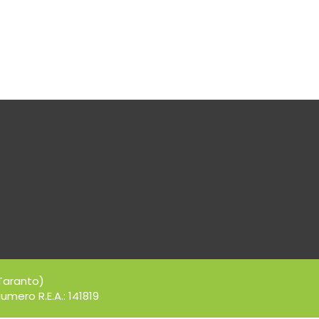
Taranto)
umero R.E.A.: 141819