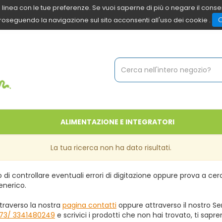
 in linea con le tue preferenze. Se vuoi saperne di più o negare il cons
roseguendo la navigazione sul sito acconsenti all'uso dei cookie .
Cerca
Prodotto
ALIMENTAZIONE E INTEGRATORI
La tua ricerca non ha dato risultati.
 di controllare eventuali errori di digitazione oppure prova a ce
enerico.
traverso la nostra
pagina contatti
oppure attraverso il nostro Ser
73/ 3341480249
e scrivici i prodotti che non hai trovato, ti sapr