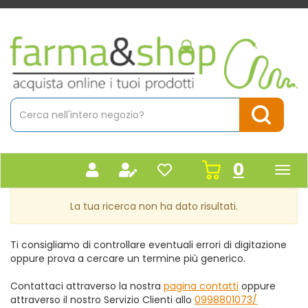
Passa
al
contenuto
Farmacia
principale
Massaro
Cerca
Prodotto
Cerca Pr
prodot
0
inseriti
La tua ricerca non ha dato risultati.
Ti consigliamo di controllare eventuali errori di digitazione
oppure prova a cercare un termine più generico.
Contattaci attraverso la nostra
pagina contatti
oppure
attraverso il nostro Servizio Clienti allo
0998801073/