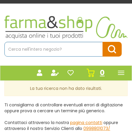
Passa
al
contenuto
Farmacia
principale
Massaro
Cerca
Prodotto
Cerca Pr
prodot
0
inseriti
La tua ricerca non ha dato risultati.
Ti consigliamo di controllare eventuali errori di digitazione
oppure prova a cercare un termine più generico.
Contattaci attraverso la nostra
pagina contatti
oppure
attraverso il nostro Servizio Clienti allo
0998801073/