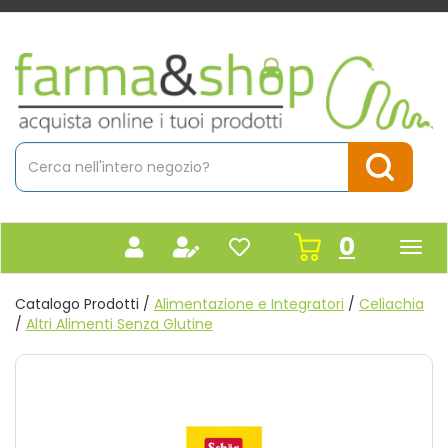
Passa
al
contenuto
Farmacia
principale
Massaro
Cerca
Prodotto
Cerca Pr
prodot
0
inseriti
Catalogo Prodotti /
Alimentazione e Integratori
/
Celiachia
/
Altri Alimenti Senza Glutine