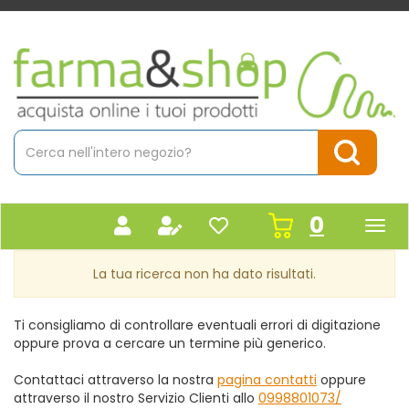
Passa
al
contenuto
Farmacia
principale
Massaro
Cerca
Prodotto
Cerca Pr
prodot
0
inseriti
La tua ricerca non ha dato risultati.
Ti consigliamo di controllare eventuali errori di digitazione
oppure prova a cercare un termine più generico.
Contattaci attraverso la nostra
pagina contatti
oppure
attraverso il nostro Servizio Clienti allo
0998801073/