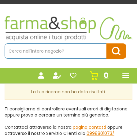
Passa
al
contenuto
Farmacia
principale
Massaro
Cerca
Prodotto
Cerca Pr
prodot
0
inseriti
La tua ricerca non ha dato risultati.
Ti consigliamo di controllare eventuali errori di digitazione
oppure prova a cercare un termine più generico.
Contattaci attraverso la nostra
pagina contatti
oppure
attraverso il nostro Servizio Clienti allo
0998801073/