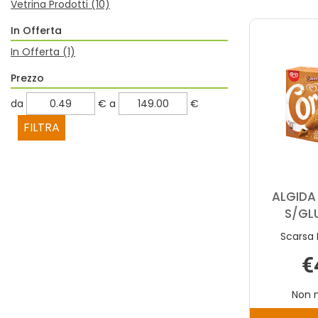
Vetrina Prodotti
(10)
In Offerta
In Offerta
(1)
Prezzo
filtra
filtra
da
€
a
€
da
a
ALGIDA
S/GL
Scarsa 
€
Non 