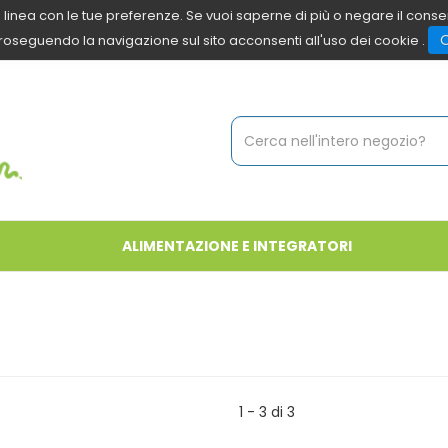
 in linea con le tue preferenze. Se vuoi saperne di più o negare il cons
roseguendo la navigazione sul sito acconsenti all'uso dei cookie .
Cerca
Prodotto
ALIMENTAZIONE E INTEGRATORI
1 - 3 di 3