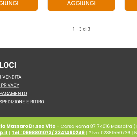
GIUNGI
AGGIUNGI
AGGIUNGI ALGIDA
AGGIUNGI ALGIDA
CORNETTO
CUCCIOLONE
S/GLUT
CAMILLINO6PZ AL
1 - 3 di 3
5X75G AL
CARRELLO
CARRELLO
LOCI
I VENDITA
 PRIVACY
 PAGAMENTO
SPEDIZIONE E RITIRO
a Massaro Dr.ssa Vita
- Corso Roma 87 74016 Massafra (
.it
|
Tel.: 0998801073/ 3341480249
| P.Iva: 02381550736 | N