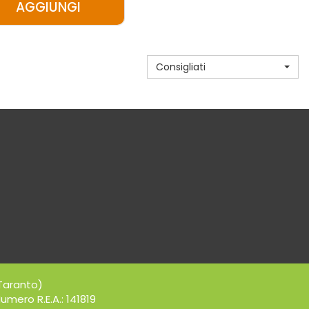
AGGIUNGI
AGGIUNGI ALGIDA
NEW
CORNETTO
Consigliati
MINI
8PZ AL
CARRELLO
Taranto)
umero R.E.A.: 141819