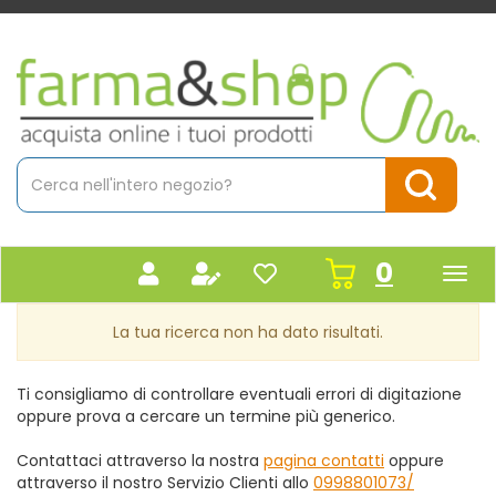
Passa
al
contenuto
Farmacia
principale
Massaro
Cerca
Prodotto
Cerca Pr
prodot
0
inseriti
La tua ricerca non ha dato risultati.
Ti consigliamo di controllare eventuali errori di digitazione
oppure prova a cercare un termine più generico.
Contattaci attraverso la nostra
pagina contatti
oppure
attraverso il nostro Servizio Clienti allo
0998801073/