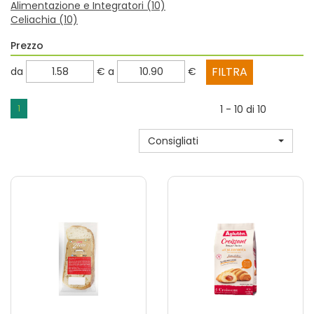
Alimentazione e Integratori
(10)
Celiachia
(10)
Prezzo
filtra
filtra
da
€
a
€
da
a
1
1 - 10 di 10
Consigliati