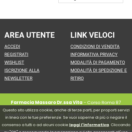
AREA UTENTE
LINK VELOCI
ACCEDI
CONDIZIONI DI VENDITA
REGISTRATI
INFORMATIVA PRIVACY
WISHLIST
MODALITÀ DI PAGAMENTO
ISCRIZIONE ALLA
MODALITÀ DI SPEDIZIONE E
NEWSLETTER
RITIRO
Farmacia Massaro Dr.ssa Vita
- Corso Roma 87
74016 Massafra (Taranto)
Questo sito utilizza cookie, anche di terze parti, per proporti servizi
info@farmaeshop.it
|
Tel.: 0998801073/ 3341480249
in linea con le tue preferenze. Se vuoi saperne di più o negare il
| P.Iva: 02381550736 | Numero R.E.A.: 141819
consenso a tutti o ad alcuni cookie
leggi l'informativa
. Cliccando