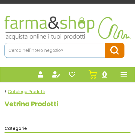
Passa
al
contenuto
Farmacia
principale
Massaro
Cerca
Prodotto
Cerca Pr
prodot
0
inseriti
/
Catalogo Prodotti
Vetrina Prodotti
Categorie