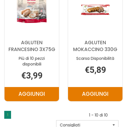
AGLUTEN
AGLUTEN
FRANCESINO 3X75G
MOKACCINO 330G
Più di 10 pezzi
Scarsa Disponibilità
disponibili
€5,89
€3,99
AGGIUNGI
AGGIUNGI
AGGIUNGI AGLUTEN
AGGIUNGI 
FRANCESINO
MOKACCIN
3X75G AL
330G AL
1
1 - 10 di 10
CARRELLO
CARRELLO
Consigliati